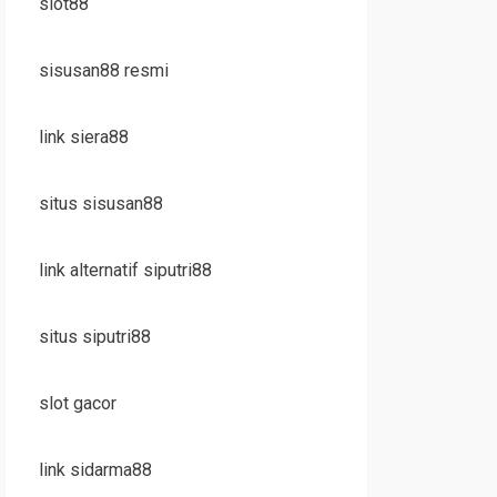
slot88
sisusan88 resmi
link siera88
situs sisusan88
link alternatif siputri88
situs siputri88
slot gacor
link sidarma88